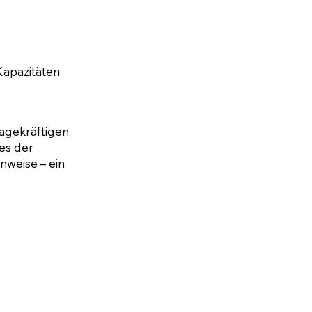
Kapazitäten
sagekräftigen
es der
weise – ein