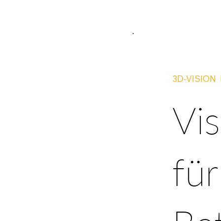
3D-VISION
Vis
fü