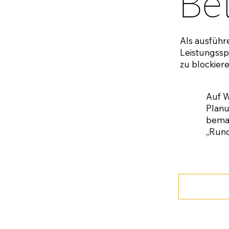
Be
Als ausführ
Leistungssp
zu blockiere
Auf W
Planu
bemaß
„Rund
Zu de